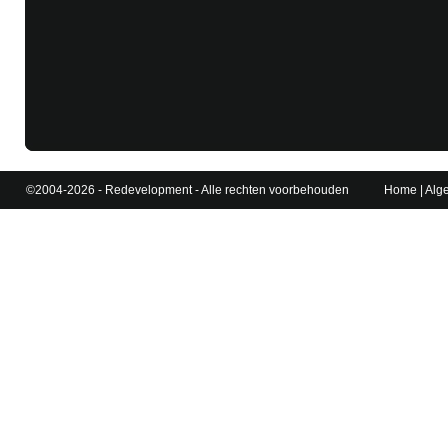
©2004-2026 - Redevelopment - Alle rechten voorbehouden
Home
|
Alg