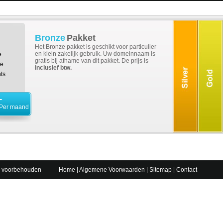
Bronze
Pakket
Het Bronze pakket is geschikt voor particulier
en klein zakelijk gebruik. Uw domeinnaam is
e
gratis bij afname van dit pakket. De prijs is
se
inclusief btw.
ts
-
Per maand
n voorbehouden
Home
|
Algemene Voorwaarden
|
Sitemap
|
Contact