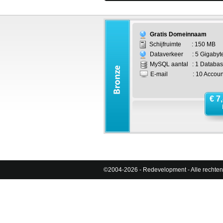
Gratis Domeinnaam
Schijfruimte
: 150 MB
Dataverkeer
: 5 Gigabyt
MySQL aantal
: 1 Databa
E-mail
: 10 Accoun
€ 7,
©2004-2026 - Redevelopment - Alle rechte