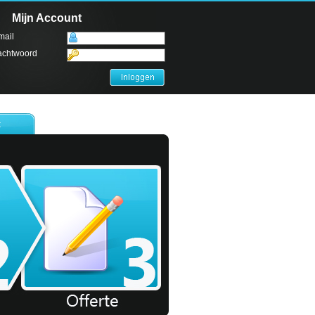
Mijn Account
mail
chtwoord
t