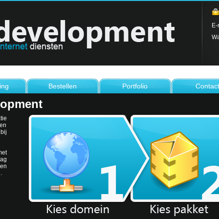
E-
Wa
ing
Bestellen
Portfolio
Contac
lopment
tie
en
ij
met
aag
gen
.